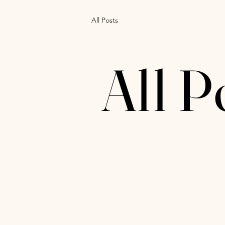
All Posts
All P