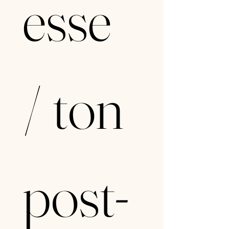
esse 
/ ton 
post-