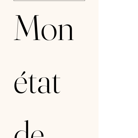
Mon 
état 
de 