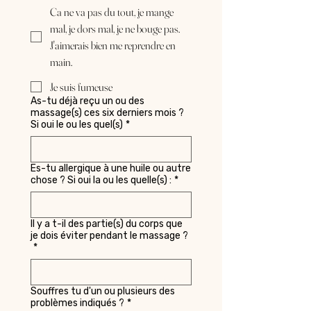
Ca ne va pas du tout, je mange
mal, je dors mal, je ne bouge pas.
J'aimerais bien me reprendre en
main.
Je suis fumeuse
As-tu déjà reçu un ou des
massage(s) ces six derniers mois ?
Si oui le ou les quel(s)
*
Es-tu allergique à une huile ou autre
chose ? Si oui la ou les quelle(s) :
*
Il y a t-il des partie(s) du corps que
je dois éviter pendant le massage ?
*
Souffres tu d'un ou plusieurs des
problèmes indiqués ?
*