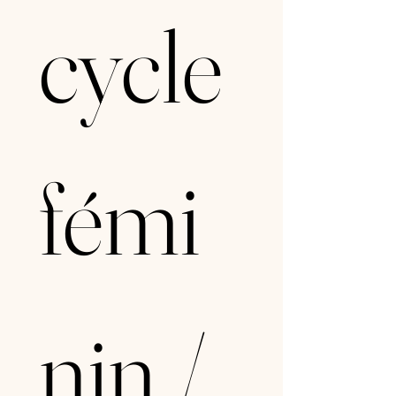
cycle 
fémi
nin / 