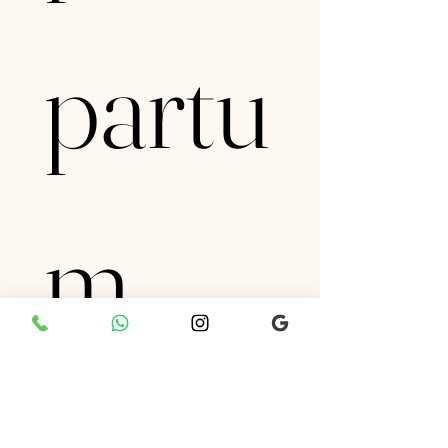
partu
m
Es-tu enceinte ou prévois tu une
grossesse prochainement ?
*
Oui