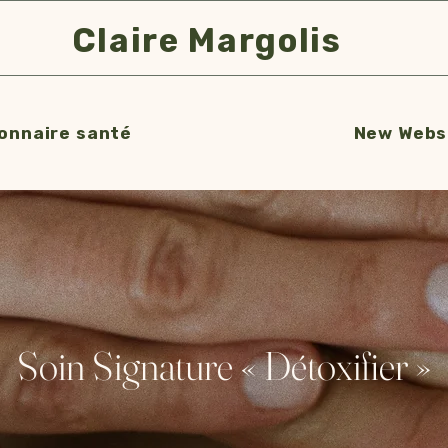
Claire Margolis
onnaire santé
New Websi
Soin Signature « Détoxifier »