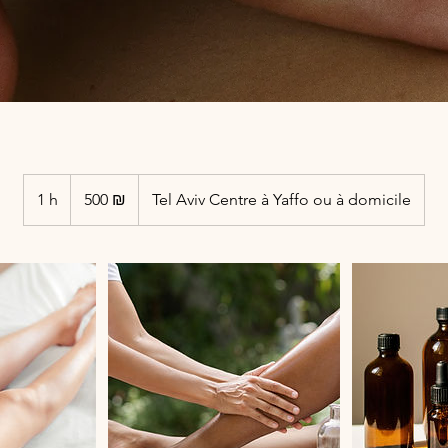
500
nouveaux
1 h
1
500 ₪
Tel Aviv Centre à Yaffo ou à domicile
shekels
israéliens