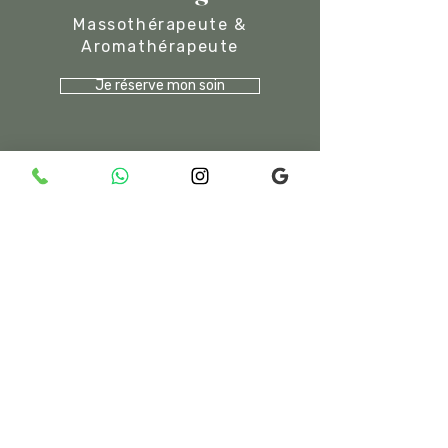
Massothérapeute &
Aromathérapeute
Je réserve mon soin
© 2025 CLAIRE MARGOLIS
MADE BY AMOUR SOCIAL
06 93 48 32 25
/
054 49 88 090