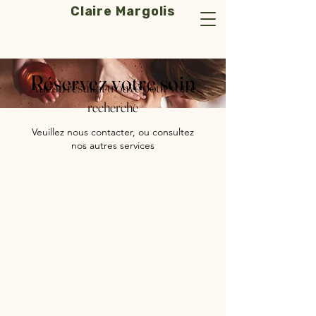
Claire Margolis
Réservez votre soin
Aucun résultat trouvé pour votre
recherche
Veuillez nous contacter, ou consultez
nos autres services