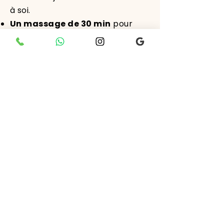
à soi.
Un massage de 30 min
pour
chaque femme (je viens avec une
employée)
Petit cadeau souvenir :
un roll-
on personnalisé ou un objet
symbolique pour chaque
participante.
My essential oil boxes